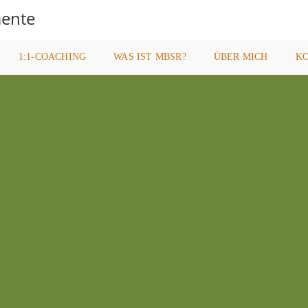
ente
1:1-COACHING
WAS IST MBSR?
ÜBER MICH
K