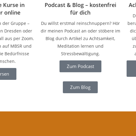
 Kurse in
Podcast & Blog – kostenfrei
Ac
r online
für dich
D
n der Gruppe –
Du willst erstmal reinschnuppern? Hör
beru
in Dresden oder
dir meinen Podcast an oder stöbere im
di
all aus per Zoom.
Blog durch Artikel zu Achtsamkeit,
üb
n auf MBSR und
Meditation lernen und
z
ie Bedürfnisse
Stressbewältigung.
nschen.
Zum Podcast
rsen
Zum Blog